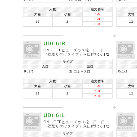
入数
注文番号
大箱
小箱
3-M
大箱
3-B
12
2
12
3-H
UD
I
-6
I
R
ON・OFFヒューズガス栓一口一口
（壁取り付けタイプ）入口I型Rｃ1/2
サイズ
入口
出口
Rc1/2
左I型ホース口
Rc1/2
入数
注文番号
大箱
小箱
5-M
大箱
5-B
12
2
12
5-H
UD
I
-6
I
L
ON・OFFヒューズガス栓一口一口
（壁取り付けタイプ）入口I型Rｃ1/2
サイズ