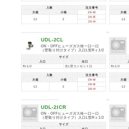
入数
注文番号
大箱
小箱
26-M
大箱
26-B
12
2
12
26-H
UDL-2CL
ON・OFFヒューズガス栓一口一口
（壁取り付けタイプ）入口L型Rｃ1/2
サイズ
入口
出口
Rc1/2
右L型コンセント口
Rc1/2
入数
注文番号
大箱
小箱
28-M
大箱
28-B
12
2
12
28-H
UDL-2
I
CR
ON・OFFヒューズガス栓一口一口
（壁取り付けタイプ）入口L型Rｃ1/2
サイズ
入口
出口