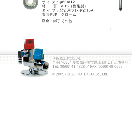
サ イ ズ：φ60×t12
材 質：ABS（樹脂製）
タ イ プ：配管用フレキ管15A
表面処理：クローム
座金・継手その他
伊藤鉄工株式会社
〒447-0864 愛知県碧南市道場山町1丁目70番地
TEL (0566) 41-4328 ／ FAX (0566) 48-0692
© 2005 - 2026 ITOTEKKO Co., Ltd.