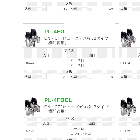
入数
大箱
30
小箱
10
大箱
PL-4FO
ON・OFFヒューズガス栓LBタイプ
（横配管用）
サイズ
入口
出口
ホース口
Rc1/2
Rc1/2
ホース口
入数
大箱
30
小箱
5
大箱
PL-4FOCL
ON・OFFヒューズガス栓LBタイプ
（横配管用）
サイズ
入口
出口
ホース口
Rc1/2
Rc1/2
コンセント口