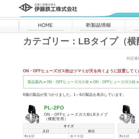
伊藤鉄工株式会社
HOME
新製品情報
カテゴリー：LBタイプ（横
特定液
ON・OFFヒューズガス栓はツマミが天を向くように設置してく
製品案内
»
ON・OFFヒューズガス栓
»
ON・OFFヒューズガス栓
»
6個の製品が見つかりました。1～6の製品を表示しています。
PL-2FO
ON・OFFヒューズガス栓LBタイプ
（横配管用）
サイズ
入口
出口
Rc1/2
ホース口
Rc1/2