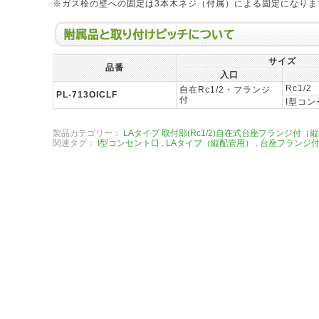
※ガス栓の壁への固定は3本木ネジ（付属）による固定になりま
附属品と取り付けピッチについて
サイズ
品番
入口
Rc1/2
自在Rc1/2・フランジ
PL-713O
I
CLF
付
I型コ
製品カテゴリー：
LAタイプ 取付部(Rc1/2)自在式台座フランジ付（
関連タグ：
I型コンセント口
,
LAタイプ（縦配管用）
,
台座フランジ