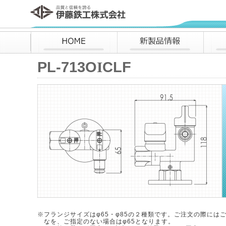
伊藤鉄工株式会社
HOME
新製品情報
PL-713O
I
CLF
※フランジサイズはφ65・φ85の２種類です。ご注文の際には
※
なを、ご指定のない場合はφ65となります。