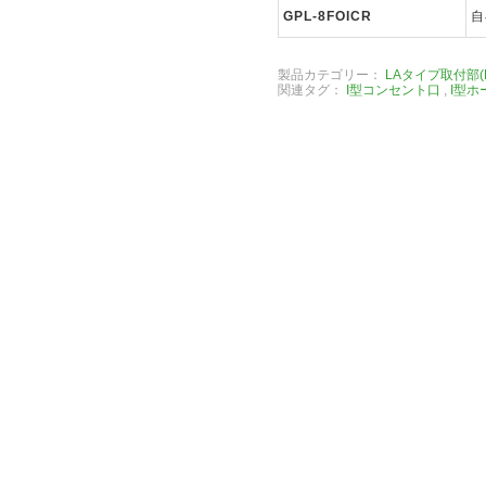
GPL-8FO
I
CR
自
製品カテゴリー：
LAタイプ取付部(
関連タグ：
I型コンセント口
,
I型ホ