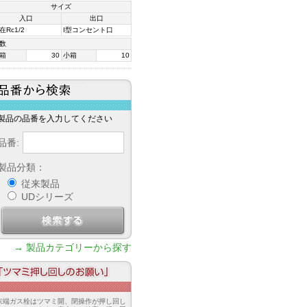
サイズ
入口
出口
在Rc1/2
I型コンセント口
数
箱
30
小箱
10
番から検索
製品の品番を入力してください
品番:
製品分類：
従来製品
UDシリーズ
Search
→ 製品カテゴリーから探す
マミ押し回しのお願い
末端ガス栓はツマミ開、閉操作が押し回し