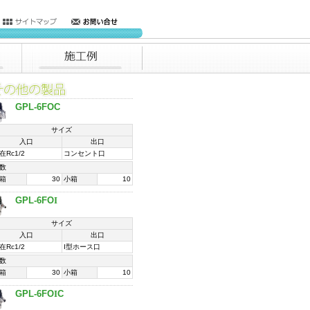
サイトマップ
お問合せ
施工例
の他の製品
GPL-6FOC
サイズ
入口
出口
在Rc1/2
コンセント口
数
箱
30
小箱
10
GPL-6FO
I
サイズ
入口
出口
在Rc1/2
I型ホース口
数
箱
30
小箱
10
GPL-6FO
I
C