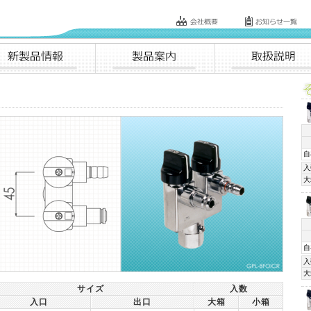
会社概要
お知らせ一覧
新製品情報
製品案内
取扱説明
そ
自
入
大
自
入
大
サイズ
入数
入口
出口
大箱
小箱