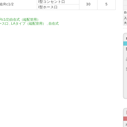
I型コンセント口
在Rc1/2
30
5
I型ホース口
自
入
Rc1/2)自在式（縦配管用）
大
ース口
,
LAタイプ（縦配管用）
,
自在式
品
ツ