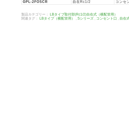
GPL-2FOSCR
自在Rc1/2
コンセ
製品カテゴリー：
LBタイプ取付部(Rc1/2)自在式（横配管用）
関連タグ：
LBタイプ（横配管用）
,
Sシリーズ
,
コンセント口
,
自在