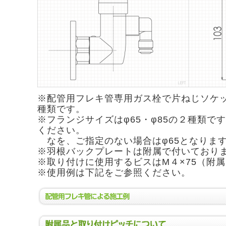
※配管用フレキ管専用ガス栓で片ねじソケ
種類です。
※フランジサイズはφ65・φ85の２種類で
ください。
※
なを、ご指定のない場合はφ65となりま
※羽根バックプレートは附属で付いており
※取り付けに使用するビスはM４×75（附
※使用例は下記をご参照ください。
配管用フレキ管による施工例
附属品と取り付けピッチについて